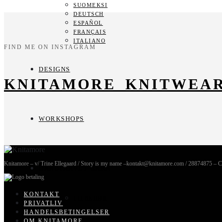
SUOMEKSI
DEUTSCH
ESPAÑOL
FRANÇAIS
ITALIANO
FIND ME ON INSTAGRAM
DESIGNS
KNITAMORE_KNITWEA
WORKSHOPS
Knitamore – v/ Trine Ellegaard / Story is my name –kontakt@knitamore.com / 28874875 – 
HÅNDFARVET GARN
KONTAKT
TILBEHØR
PRIVATLIV
HANDELSBETINGELSER
OM KNITAMORE