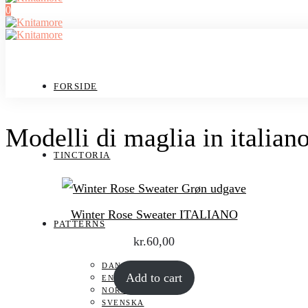
0
FORSIDE
Modelli di maglia in italian
TINCTORIA
Winter Rose Sweater ITALIANO
PATTERNS
kr.
60,00
DANSK
Add to cart
ENGLISH
NORSK
SVENSKA