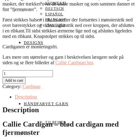
masker, der trækkes over de andre masker og som sammen danner et
SUOMEKSI
fint ”fjermønster”.
DEUTSCH
ESPAÑOL
Først strikkes halsen i rib, hvorefter der fortsættes i mønsterstrik ned
FRANÇAIS
over bærestykket og videre i glatstrik ned over kroppen, der afsluttes
ITALIANO
i en ribkant.Til sidst strikkes ærmerne lige ned og afsluttes ligeledes
med en ribkant. Knapstolper strikkes op til sidst.
DESIGNS
Cardiganen er monteringsfri.
Læs mere om størrelser og garn i beskrivelsen længere nede på
siden og se flere billeder af
Callie Cardigan her
.
Callie
WORKSHOPS
Cardigan
Add to cart
quantity
Category:
Cardigan
Description
HÅNDFARVET GARN
Description
Callie Cardigan – blød cardigan med
TILBEHØR
fjermønster