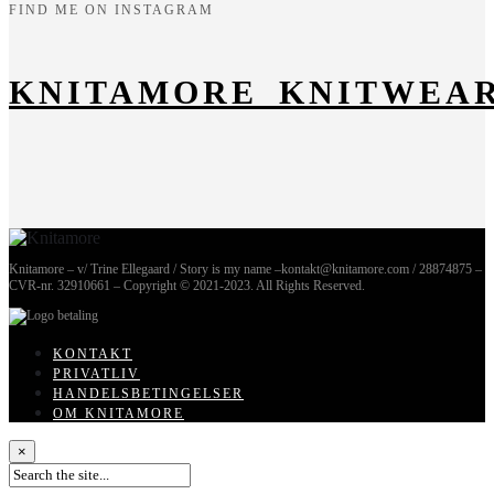
FIND ME ON INSTAGRAM
KNITAMORE_KNITWEA
Knitamore – v/ Trine Ellegaard / Story is my name –kontakt@knitamore.com / 28874875 –
CVR-nr. 32910661 – Copyright © 2021-2023. All Rights Reserved.
KONTAKT
PRIVATLIV
HANDELSBETINGELSER
OM KNITAMORE
×