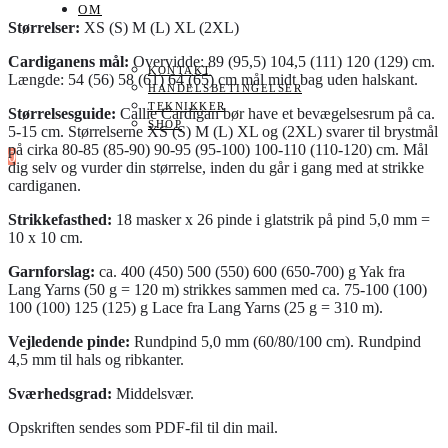
OM
Størrelser:
XS (S) M (L) XL (2XL)
Cardiganens mål:
Overvidde: 89 (95,5) 104,5 (111) 120 (129) cm.
KONTAKT
Længde: 54 (56) 58 (61) 64 (65) cm mål midt bag uden halskant.
HANDELSBETINGELSER
TEKNIKKER
Størrelsesguide:
Callie Cardigan bør have et bevægelsesrum på ca.
SHOP
5-15 cm. Størrelserne XS (S) M (L) XL og (2XL) svarer til brystmål
på cirka 80-85 (85-90) 90-95 (95-100) 100-110 (110-120) cm. Mål
0
dig selv og vurder din størrelse, inden du går i gang med at strikke
cardiganen.
Strikkefasthed:
18 masker x 26 pinde i glatstrik på pind 5,0 mm =
10 x 10 cm.
Garnforslag:
ca. 400 (450) 500 (550) 600 (650-700) g Yak fra
Lang Yarns (50 g = 120 m) strikkes sammen med ca. 75-100 (100)
100 (100) 125 (125) g Lace fra Lang Yarns (25 g = 310 m).
Vejledende pinde:
Rundpind 5,0 mm (60/80/100 cm). Rundpind
4,5 mm til hals og ribkanter.
Sværhedsgrad:
Middelsvær.
Opskriften sendes som PDF-fil til din mail.