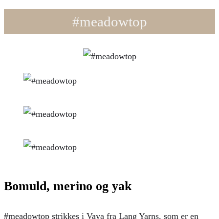
#meadowtop
Bomuld, merino og yak
#meadowtop strikkes i Vaya fra Lang Yarns, som er en