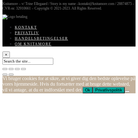
Knitamore – v/ Trine Ellegaard / Story is my name –kontakt@knitamore.com / 28874875 –
CVR-nr. 32910661 – Copyright © 2021-2023. All Rights Reserved.
KONTAKT
PRIVATLIV
HANDELSBETINGELSER
OM KNITAMORE
×
Vi bruger cookies for at sikre, at vi giver dig den bedste oplevelse på
vores hjemmeside. Hvis du fortsætter med at bruge dette websted,
vil vi antage, at du er indforstået med det.
Ok
Privatlivspolitik