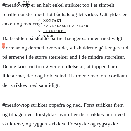
OM
#meadowtop er en helt enkel strikket top i et simpelt
retrillemønster med flot bådhals og let vidde. Udtrykket er
KONTAKT
enkelt og moderne.
HANDELSBETINGELSER
TEKNIKKER
SHOP
Da bredden på skulderpartiet hænger sammen med valgt
0
størrelse og dermed overvidde, vil skuldrene gå længere ud
på armene i de større størrelser end i de mindre størrelser.
Denne konstruktion giver en følelse af, at toppen har et
lille ærme, der dog holdes ind til armene med en icordkant,
der strikkes med samtidigt.
#meadowtop strikkes oppefra og ned. Først strikkes frem
og tilbage over forstykke, hvorefter der strikkes m op ved
skuldrene, og ryggen strikkes. Forstykke og rygstykke