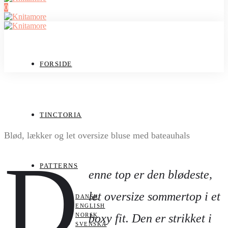
0
FORSIDE
#meadowtop
TINCTORIA
Blød, lækker og let oversize bluse med bateauhals
D
PATTERNS
enne top er den blødeste,
let oversize sommertop i et
DANSK
ENGLISH
NORSK
boxy fit. Den er strikket i
SVENSKA