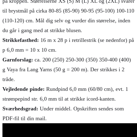
på kroppen. Størrelserne XS (S) M (L) XL og (2XL) svarer
til brystmål på cirka 80-85 (85-90) 90-95 (95-100) 100-110
(110-120) cm. Mål dig selv og vurder din størrelse, inden
du går i gang med at strikke blusen.
Strikkefasthed:
16 m x 28 p i retrillestrik (se nedenfor) på
p 6,0 mm = 10 x 10 cm.
Garnforslag:
ca.
200 (250) 250-300 (350) 350-400 (400)
g Vaya fra Lang Yarns (50 g = 200 m). Der strikkes i 2
tråde.
Vejledende pinde:
Rundpind 6,0 mm (60/80 cm), evt. 1
strømpepind str. 6,0 mm til at strikke icord-kanten.
Sværhedsgrad:
Under middel. Opskriften sendes som
PDF-fil til din mail.