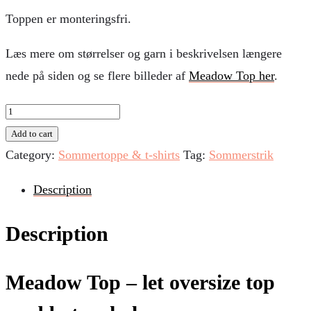
Toppen er monteringsfri.
Læs mere om størrelser og garn i beskrivelsen længere
nede på siden og se flere billeder af
Meadow Top her
.
Meadow
Top
Add to cart
quantity
Category:
Sommertoppe & t-shirts
Tag:
Sommerstrik
Description
Description
Meadow Top – let oversize top