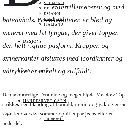
SUOMEKSI
et retrillemønster og med
DEUTSCH
ESPAÑOL
bateauhals. Garnkvaliteten er blød og
FRANÇAIS
ITALIANO
meleret med let tyngde, der giver toppen
DESIGNS
den helt rigtige pasform. Kroppen og
ærmerkanter afsluttes med icordkanter og
udtrykket er enkelt og stilfuldt.
WORKSHOPS
Den sommerlige, feminine og meget bløde Meadow Top
HÅNDFARVET GARN
strikkes i en blanding af bomuld, merino og yak og er en
skøn let oversize sommertop til et par jeans eller en
TILBEHØR
nederdel.