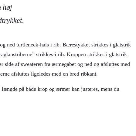
m høj
dtrykket.
og ned turtleneck-hals i rib. Bærestykket strikkes i glatstrik
glanstriberne” strikkes i rib. Kroppen strikkes i glatstrik
er side af sweateren fra ærmegabet og ned og afsluttes med
rne afsluttes ligeledes med en bred ribkant.
g længde på både krop og ærmer kan justeres, mens du