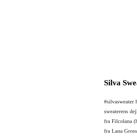
Silva Swe
#silvasweater h
sweaterens dej
fra Filcolana 
fra Lana Gross