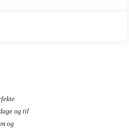
rfekte
dage og til
em og