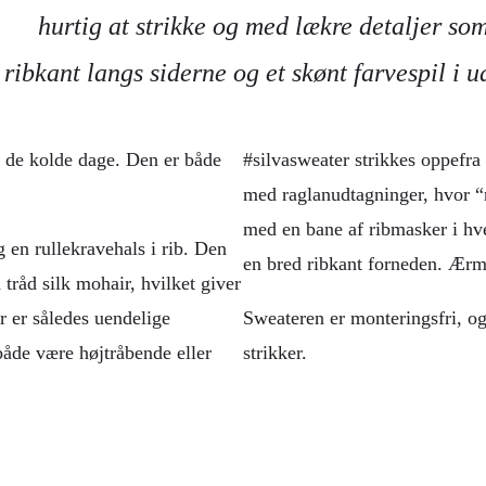
hurtig at strikke og med lækre detaljer so
 ribkant langs siderne og et skønt farvespil i u
il de kolde dage. Den er både
#silvasweater strikkes oppefra 
med raglanudtagninger, hvor “ra
med en bane af ribmasker i hv
 en rullekravehals i rib. Den
en bred ribkant forneden. Ærme
tråd silk mohair, hvilket giver
er er således uendelige
Sweateren er monteringsfri, o
 både være højtråbende eller
strikker.