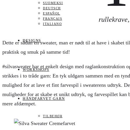
SUOMEKSI
DEUTSCH
ESPAÑOL
rullekrave,
FRANÇAIS
ITALIANO
DESIGNS
Dette er sådan en sweater, man er nødt til at have i skabet t
praktisk og smuk på samme tid!
#silvasweater har et enkelt design med raglankonstruktion og
WORKSHOPS
strikkes i to tråde garn: En tyk uldgarn sammen med en tynd 
mulighed for at lave et fint farvespil i sweaterens udtryk. D
muligheder for at skabe et unikt udtryk, og farvespillet kan
HÅNDFARVET GARN
mere afdæmpet.
TILBEHØR