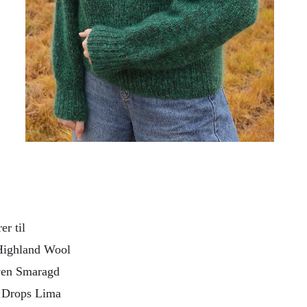
er til
 Highland Wool
rven Smaragd
fx Drops Lima