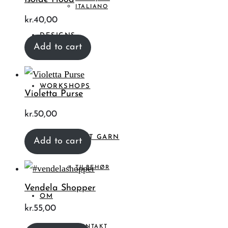
ITALIANO
kr.
40,00
DESIGNS
Add to cart
WORKSHOPS
Violetta Purse
kr.
50,00
HÅNDFARVET GARN
Add to cart
TILBEHØR
Vendela Shopper
OM
kr.
55,00
KONTAKT