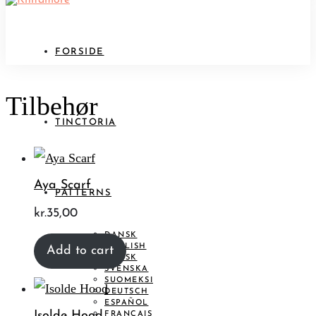
FORSIDE
Tilbehør
TINCTORIA
Aya Scarf
PATTERNS
kr.
35,00
DANSK
ENGLISH
Add to cart
NORSK
SVENSKA
SUOMEKSI
DEUTSCH
ESPAÑOL
Isolde Hood
FRANÇAIS