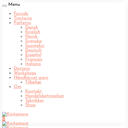
Menu
Forside
Tinctoria
Patterns
Dansk
English
Norsk
Svenska
Suomeksi
Deutsch
Español
Français
Italiano
Designs
Workshops
Håndfarvet garn
Tilbehør
Om
Kontakt
Handelsbetingelser
Teknikker
Shop
0