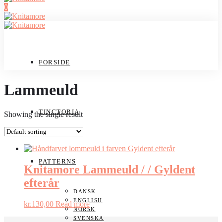
0
FORSIDE
Lammeuld
TINCTORIA
Showing the single result
PATTERNS
Knitamore Lammeuld / / Gyldent
efterår
DANSK
ENGLISH
kr.
130,00
Read more
NORSK
SVENSKA