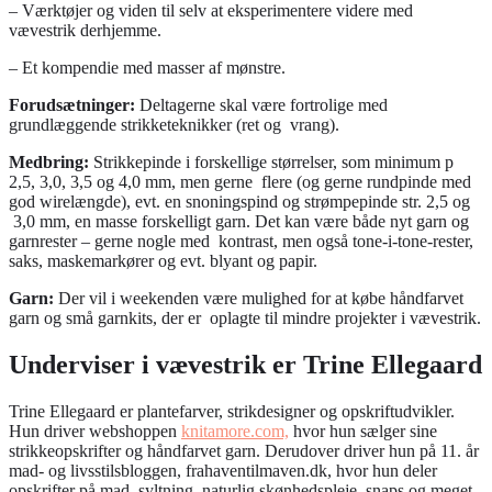
– Værktøjer og viden til selv at eksperimentere videre med
vævestrik derhjemme.
– Et kompendie med masser af mønstre.
Forudsætninger:
Deltagerne skal være fortrolige med
grundlæggende strikketeknikker (ret og vrang).
Medbring:
Strikkepinde i forskellige størrelser, som minimum p
2,5, 3,0, 3,5 og 4,0 mm, men gerne flere (og gerne rundpinde med
god wirelængde), evt. en snoningspind og strømpepinde str. 2,5 og
3,0 mm, en masse forskelligt garn. Det kan være både nyt garn og
garnrester – gerne nogle med kontrast, men også tone-i-tone-rester,
saks, maskemarkører og evt. blyant og papir.
Garn:
Der vil i weekenden være mulighed for at købe håndfarvet
garn og små garnkits, der er oplagte til mindre projekter i vævestrik.
Underviser i vævestrik er Trine Ellegaard
Trine Ellegaard er plantefarver, strikdesigner og opskriftudvikler.
Hun driver webshoppen
knitamore.com,
hvor hun sælger sine
strikkeopskrifter og håndfarvet garn. Derudover driver hun på 11. år
mad- og livsstilsbloggen, frahaventilmaven.dk, hvor hun deler
opskrifter på mad, syltning, naturlig skønhedspleje, snaps og meget