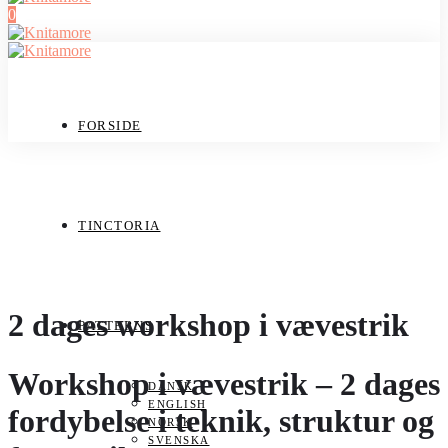
0
FORSIDE
TINCTORIA
2 dages workshop i vævestrik
PATTERNS
Workshop i vævestrik – 2 dages
DANSK
ENGLISH
fordybelse i teknik, struktur og
NORSK
SVENSKA