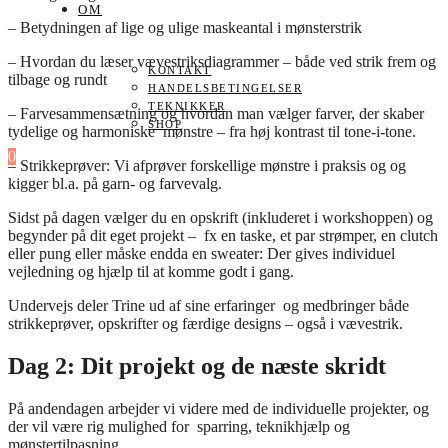
OM
– Betydningen af lige og ulige maskeantal i mønsterstrik
– Hvordan du læser vævestriksdiagrammer – både ved strik frem og
KONTAKT
tilbage og rundt
HANDELSBETINGELSER
TEKNIKKER
– Farvesammensætning og hvordan man vælger farver, der skaber
SHOP
tydelige og harmoniske mønstre – fra høj kontrast til tone-i-tone.
0
– Strikkeprøver: Vi afprøver forskellige mønstre i praksis og og
kigger bl.a. på garn- og farvevalg.
Sidst på dagen vælger du en opskrift (inkluderet i workshoppen) og
begynder på dit eget projekt – fx en taske, et par strømper, en clutch
eller pung eller måske endda en sweater: Der gives individuel
vejledning og hjælp til at komme godt i gang.
Undervejs deler Trine ud af sine erfaringer og medbringer både
strikkeprøver, opskrifter og færdige designs – også i vævestrik.
Dag 2: Dit projekt og de næste skridt
På andendagen arbejder vi videre med de individuelle projekter, og
der vil være rig mulighed for sparring, teknikhjælp og
mønstertilpasning.