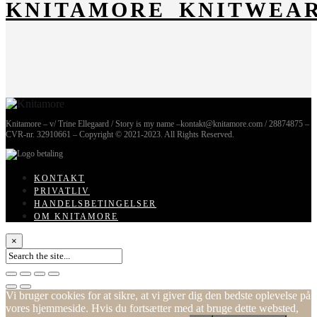
KNITAMORE_KNITWEA
Knitamore – v/ Trine Ellegaard / Story is my name –kontakt@knitamore.com / 28874875 –
CVR-nr. 32910661 – Copyright © 2021-2023. All Rights Reserved.
KONTAKT
PRIVATLIV
HANDELSBETINGELSER
OM KNITAMORE
×
Vi bruger cookies for at sikre, at vi giver dig den bedste oplevelse på
vores hjemmeside. Hvis du fortsætter med at bruge dette websted,