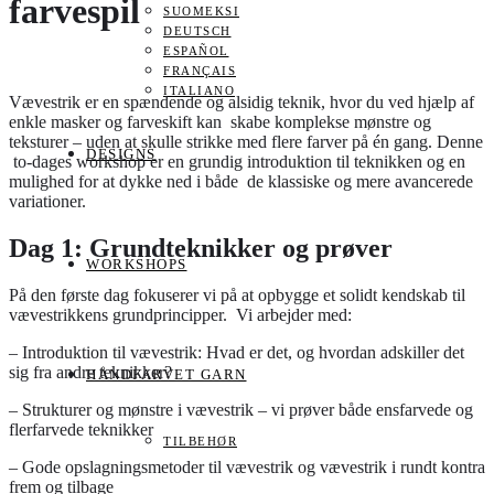
farvespil
SUOMEKSI
DEUTSCH
ESPAÑOL
FRANÇAIS
ITALIANO
Vævestrik er en spændende og alsidig teknik, hvor du ved hjælp af
enkle masker og farveskift kan skabe komplekse mønstre og
teksturer – uden at skulle strikke med flere farver på én gang. Denne
DESIGNS
to-dages workshop er en grundig introduktion til teknikken og en
mulighed for at dykke ned i både de klassiske og mere avancerede
variationer.
Dag 1: Grundteknikker og prøver
WORKSHOPS
På den første dag fokuserer vi på at opbygge et solidt kendskab til
vævestrikkens grundprincipper. Vi arbejder med:
– Introduktion til vævestrik: Hvad er det, og hvordan adskiller det
sig fra andre teknikker?
HÅNDFARVET GARN
– Strukturer og mønstre i vævestrik – vi prøver både ensfarvede og
flerfarvede teknikker
TILBEHØR
– Gode opslagningsmetoder til vævestrik og vævestrik i rundt kontra
frem og tilbage