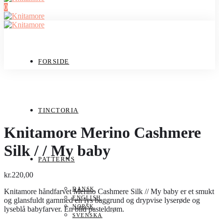
0
FORSIDE
TINCTORIA
Knitamore Merino Cashmere
Silk / / My baby
PATTERNS
kr.
220,00
DANSK
Knitamore håndfarvet Merino Cashmere Silk // My baby er et smukt
ENGLISH
og glansfuldt garnmed en lys baggrund og drypvise lyserøde og
NORSK
lyseblå babyfarver. En blid pasteldrøm.
SVENSKA