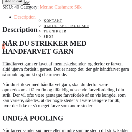
Knitamore
Add to cart
OM
Merino
SKU:
40
Category:
Merino Cashmere Silk
Cashmere
Silk
Description
/
KONTAKT
/
HANDELSBETINGELSER
Description
My
TEKNIKKER
baby
SHOP
NÅR DU STRIKKER MED
quantity
0
HÅNDFARVET GARN
Håndfarvet garn er lavet af menneskehænder, og derfor er farven
altid ujævn fordelt i garnet. Det er netop det, der går håndfarvet garn
så smukt og unikt og charmerende.
Når du strikker med håndfarvet garn, skal du derfor være
opmærksom at få en fin og tilfældig udseende farvefordeling i din
strik. Der vil ofte være gentagne farveforløb af en vis længde, som
kan variere, således, at der nogle steder vil være længere forløb,
hvor der ikke er så meget farve som andre steder.
UNDGÅ POOLING
Når farver samler sig mere eller mindre samme sted i dit strik, kalder