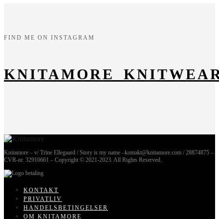
FIND ME ON INSTAGRAM
KNITAMORE_KNITWEA
Knitamore – v/ Trine Ellegaard / Story is my name –kontakt@knitamore.com / 28874875 –
CVR-nr. 32910661 – Copyright © 2021-2023. All Rights Reserved.
KONTAKT
PRIVATLIV
HANDELSBETINGELSER
OM KNITAMORE