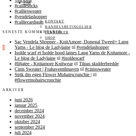
Tinctoria
OM
#calliesocks
#calliesweater
#vendelashopper
#calliecardigan
KONTAKT
HANDELSBETINGELSER
SENESTE KOMMENTARER
TEKNIKKER
SHOP
Sac Vendela Shopper - KnitAmore, Donegal Tweed+ Lang
Yarns - Le blog de Ladylaine
til
#vendelashopper
0
Isolde scarf et Isolde hood laines Lang Yarns de Knitamore -
Le blog de Ladylaine
til
#isoldescarf
#liljatee - Knitamore Knitwear
til
Tilpas skulderbredde
Cinis Sweater | Frahaventilmaven
til
#cinissweater
Strik din egen Flower Mohairscrunchie |
til
#flowermohairscrunchie
ARKIVER
juni 2026
januar 2025
december 2024
november 2024
oktober 2024
september 2024
juli 2024