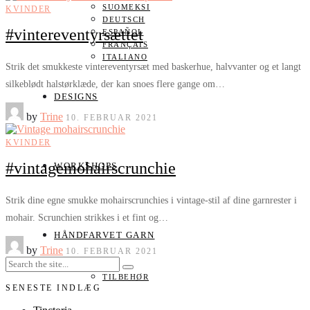
SUOMEKSI
KVINDER
DEUTSCH
#vintereventyrsættet
ESPAÑOL
FRANÇAIS
ITALIANO
Strik det smukkeste vintereventyrsæt med baskerhue, halvvanter og et langt
silkeblødt halstørklæde, der kan snoes flere gange om…
DESIGNS
by
Trine
10. FEBRUAR 2021
KVINDER
#vintagemohairscrunchie
WORKSHOPS
Strik dine egne smukke mohairscrunchies i vintage-stil af dine garnrester i
mohair. Scrunchien strikkes i et fint og…
HÅNDFARVET GARN
by
Trine
10. FEBRUAR 2021
TILBEHØR
SENESTE INDLÆG