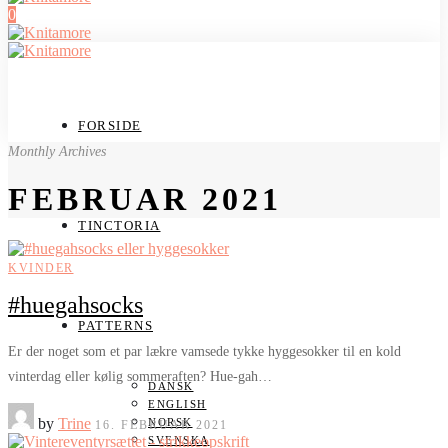
0
FORSIDE
Monthly Archives
FEBRUAR 2021
TINCTORIA
KVINDER
#huegahsocks
PATTERNS
Er der noget som et par lækre vamsede tykke hyggesokker til en kold
vinterdag eller kølig sommeraften? Hue-gah…
DANSK
ENGLISH
by
Trine
NORSK
16. FEBRUAR 2021
SVENSKA