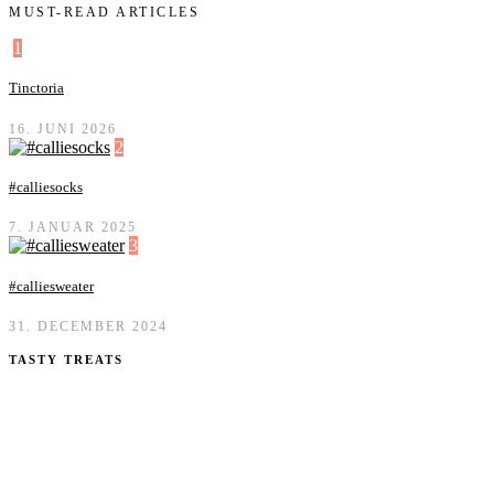
MUST-READ ARTICLES
1
Tinctoria
16. JUNI 2026
2
#calliesocks
7. JANUAR 2025
3
#calliesweater
31. DECEMBER 2024
TASTY TREATS